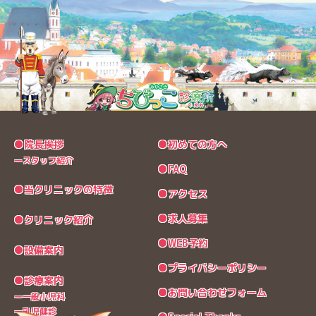
●院長挨拶
●初めての方へ
ースタッフ紹介
●FAQ
●当クリニックの特徴
●アクセス
●求人募集
●クリニック紹介
●WEB予約
●設備案内
●プライバシーポリシー
●診療案内
●お問い合わせフォーム
ー一般小児科
ー乳児健診