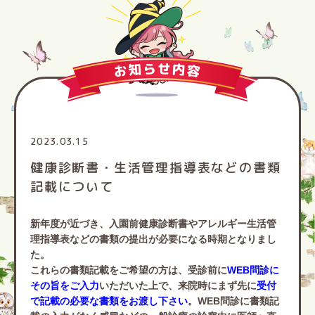
2023.03.15
健康診断書・生活管理指導表などの書類
記載について
新年度が近づき、
入園前健康診断書
や
アレルギー生活管
理指導表
などの書類の提出が必要になる時期となりまし
た。
これらの書類記載をご希望の方は、受診前に
WEB問診に
その旨をご入力
いただいた上で、来院時にまず先に
受付
で記載の必要な書類をお渡し下さい
。WEB問診に書類記