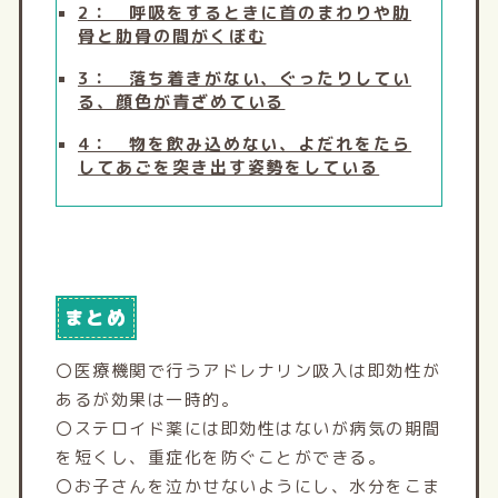
2： 呼吸をするときに首のまわりや肋
骨と肋骨の間がくぼむ
3： 落ち着きがない、ぐったりしてい
る、顔色が青ざめている
4： 物を飲み込めない、よだれをたら
してあごを突き出す姿勢をしている
まとめ
〇医療機関で行うアドレナリン吸入は即効性が
あるが効果は一時的。
〇ステロイド薬には即効性はないが病気の期間
を短くし、重症化を防ぐことができる。
〇お子さんを泣かせないようにし、水分をこま