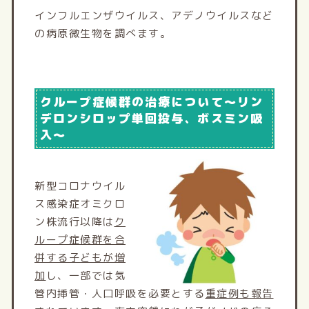
インフルエンザウイルス、アデノウイルスなど
の病原微生物を調べます。
クループ症候群の治療について～リン
デロンシロップ単回投与、ボスミン吸
入～
新型コロナウイル
ス感染症オミクロ
ン株流行以降は
ク
ループ症候群を合
併する子どもが増
加
し、一部では気
管内挿管・人口呼吸を必要とする
重症例も報告