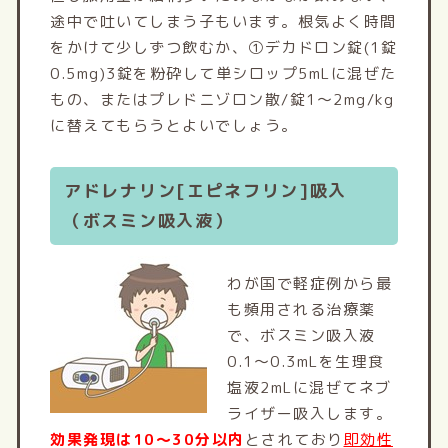
途中で吐いてしまう子もいます。根気よく時間
をかけて少しずつ飲むか、①デカドロン錠(1錠
0.5mg)3錠を粉砕して単シロップ5mLに混ぜた
もの、またはプレドニゾロン散/錠1～2mg/kg
に替えてもらうとよいでしょう。
アドレナリン[エピネフリン]吸入
（ボスミン吸入液）
わが国で軽症例から最
も頻用される治療薬
で、ボスミン吸入液
0.1～0.3mLを生理食
塩液2mLに混ぜてネブ
ライザー吸入します。
効果発現は10～30分以内
とされており
即効性