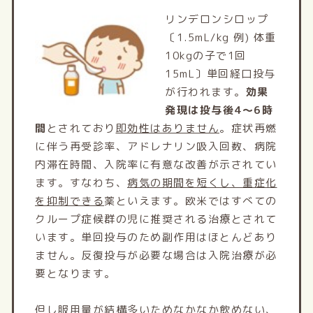
リンデロンシロップ
〔1.5mL/kg 例) 体重
10kgの子で1回
15mL〕単回経口投与
が行われます。
効果
発現は投与後4～6時
間
とされており
即効性はありません
。症状再燃
に伴う再受診率、アドレナリン吸入回数、病院
内滞在時間、入院率に有意な改善が示されてい
ます。すなわち、
病気の期間を短くし、重症化
を抑制できる
薬といえます。欧米ではすべての
クループ症候群の児に推奨される治療とされて
います。単回投与のため副作用はほとんどあり
ません。反復投与が必要な場合は入院治療が必
要となります。
但し服用量が結構多いためなかなか飲めない、