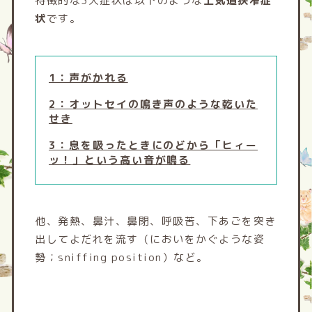
特徴的な3大症状は以下のような
上気道狭窄症
状
です。
1：声がかれる
2：オットセイの鳴き声のような乾いた
せき
3：息を吸ったときにのどから「ヒィー
ッ！」という高い音が鳴る
他、発熱、鼻汁、鼻閉、呼吸苦、下あごを突き
出してよだれを流す（においをかぐような姿
勢；sniffing position）など。